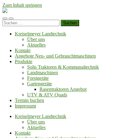
Zum Inhalt springen
Kreiselmeyer
Landtechnik
Mobile-
Suchfeld
Feuchtwangen
Suchen
Menü
ein-/ausblenden
nach:
ein-/ausblenden
Kreiselmeyer Landtechnik
Über uns
Aktuelles
Kontakt
Angebote Neu- und Gebrauchtmaschinen
Produkte
Solis Traktoren & Kommunaltechnik
Landmaschinen
Forstgeräte
Gartengeräte
Rasentraktoren Angebot
UTV & ATV Quads
Termin buchen
Impressum
Kreiselmeyer Landtechnik
Über uns
Aktuelles
Kontakt